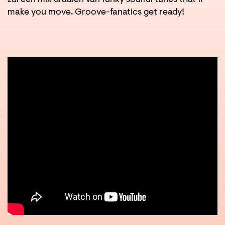
make you move. Groove-fanatics get ready!
nzoomen