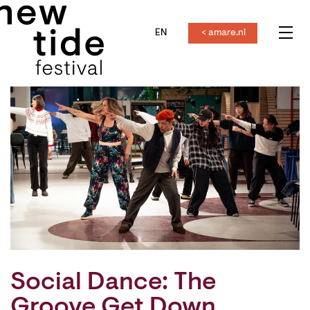
EN
< amare.nl
Menu
Social Dance: The
Groove Get Down