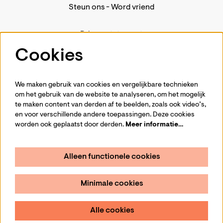
Steun ons
-
Word vriend
Privacystatement
Pers
Cookies
Contact
We maken gebruik van cookies en vergelijkbare technieken
om het gebruik van de website te analyseren, om het mogelijk
te maken content van derden af te beelden, zoals ook video’s,
Volg ons
en voor verschillende andere toepassingen. Deze cookies
worden ook geplaatst door derden.
Meer informatie…
Alleen functionele cookies
Schrijf je in voor de nieuwsbrief
Minimale cookies
Aanmelden
Alle cookies