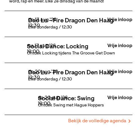
word, rap en meer. Elke 2e dinsdag van de maand!
do 13 aug ’26
Vrije inloop
Dao Lu - Fire Dragon Den Haag
12:30
Elke donderdag / 12:30
ma 17 aug ’26
Vrije inloop
Social Dance: Locking
19:00
Ontdek Locking tijdens The Groove Get Down
do 20 aug ’26
Vrije inloop
Dao Lu - Fire Dragon Den Haag
12:30
Elke donderdag / 12:30
do 20 aug ’26
Vrije inloop
Social Dance: Swing
19:00
Ontdek Swing met Hague Hoppers
Bekijk de volledige agenda