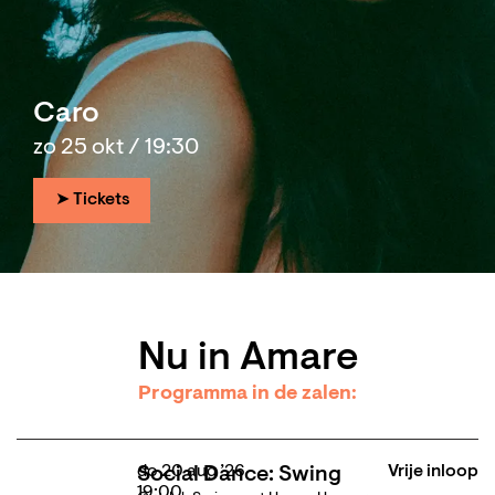
Caro
zo 25 okt / 19:30
➤ Tickets
Nu in Amare
Programma in de zalen:
do 20 aug ’26
Vrije inloop
Social Dance: Swing
19:00