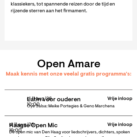
klassiekers, tot spannende reizen door de tijd en
rijzende sterren aan het firmament.
Open Amare
Maak kennis met onze veelal gratis programma’s:
di 11 aug ’26
Vrije inloop
Latin voor ouderen
10:00
Oye Salsa: Meike Portegies & Geno Marchena
di 11 aug ’26
Vrije inloop
Haagse Open Mic
19:00
Dé open mic van Den Haag voor liedschrijvers, dichters, spoken