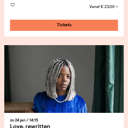
Vanaf € 23,00
Tickets
zo 24 jan
/ 14:15
Love, rewritten