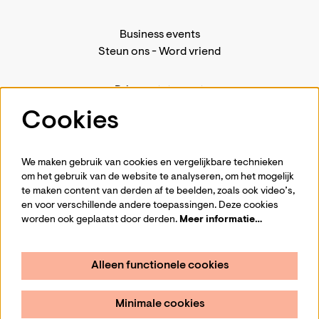
Business events
Steun ons
-
Word vriend
Privacystatement
Pers
Cookies
Contact
We maken gebruik van cookies en vergelijkbare technieken
om het gebruik van de website te analyseren, om het mogelijk
te maken content van derden af te beelden, zoals ook video’s,
Volg ons
en voor verschillende andere toepassingen. Deze cookies
worden ook geplaatst door derden.
Meer informatie…
Alleen functionele cookies
Schrijf je in voor de nieuwsbrief
Minimale cookies
Aanmelden