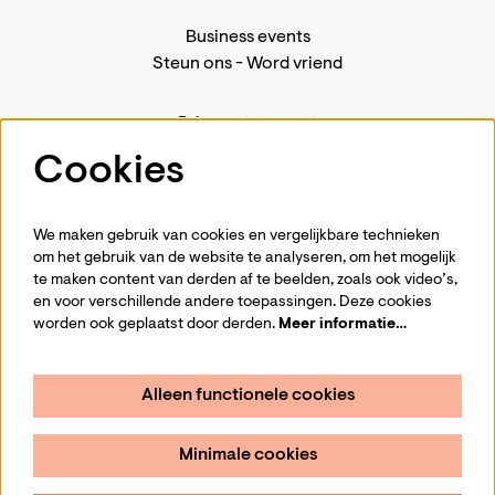
Business events
Steun ons
-
Word vriend
Privacystatement
Pers
Cookies
Contact
We maken gebruik van cookies en vergelijkbare technieken
om het gebruik van de website te analyseren, om het mogelijk
te maken content van derden af te beelden, zoals ook video’s,
Volg ons
en voor verschillende andere toepassingen. Deze cookies
worden ook geplaatst door derden.
Meer informatie…
Alleen functionele cookies
Schrijf je in voor de nieuwsbrief
Minimale cookies
Aanmelden