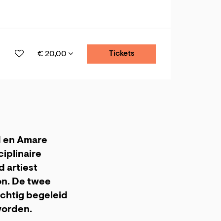
Tickets
€ 20,00
d en Amare
ciplinaire
 artiest
on. De twee
achtig begeleid
worden.