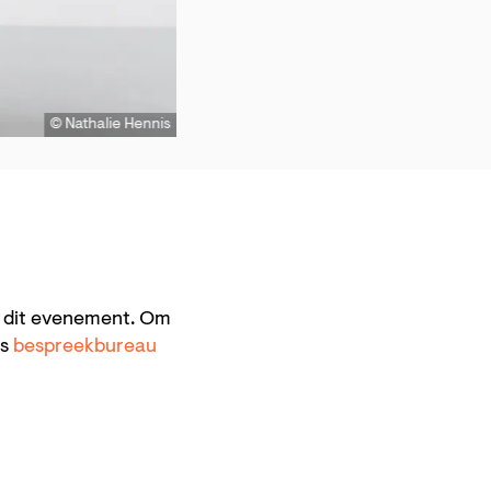
© Nathalie Hennis
n dit evenement. Om
ns
bespreekbureau