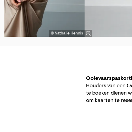
© Nathalie Hennis
Ooievaarspaskort
Houders van een Oo
te boeken dienen w
om kaarten te res