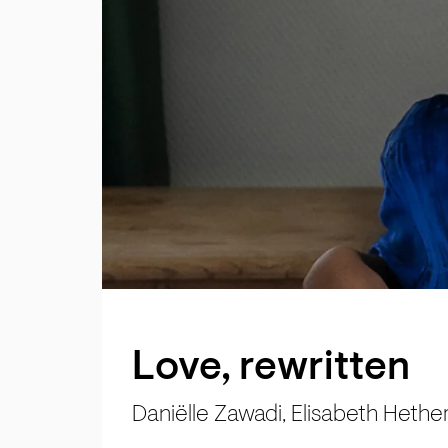
Love, rewritten
Daniëlle Zawadi, Elisabeth Heth