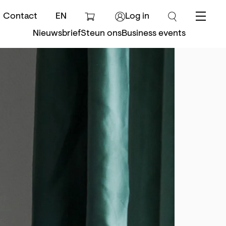
Contact
EN
Log in
Menu
Nieuwsbrief
Steun ons
Business events