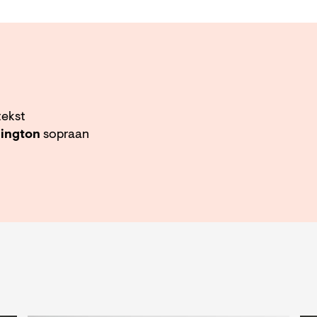
ekst
rington
sopraan