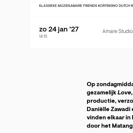
KLASSIEKE MUZIEK
AMARE FRIENDS KORTING
NO DUTCH 
zo 24 jan ’27
Amare Studio
14:15
Op zondagmiddag
gezamelijk
Love,
productie, verzo
Daniëlle Zawadi
vinden elkaar in 
door het Matangi