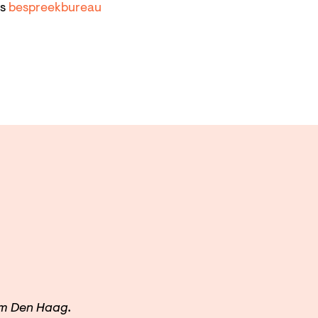
ns
bespreekbureau
um Den Haag.