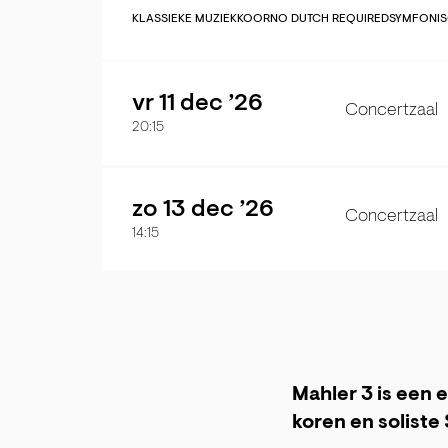
KLASSIEKE MUZIEK
KOOR
NO DUTCH REQUIRED
SYMFONI
vr 11 dec ’26
Concertzaal
20:15
zo 13 dec ’26
Concertzaal
14:15
Mahler 3 is een e
koren en soliste