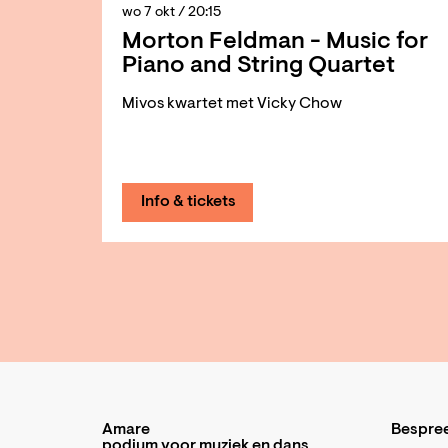
wo 7 okt
/ 20:15
Morton Feldman - Music for
Piano and String Quartet
Mivos kwartet met Vicky Chow
Info & tickets
Amare
Bespre
podium voor muziek en dans