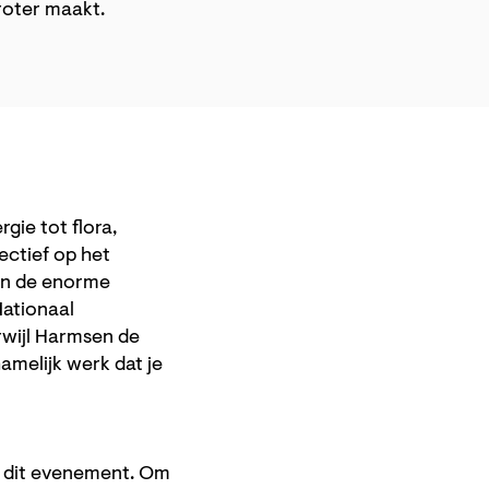
groter maakt.
gie tot flora,
pectief op het
 in de enorme
ationaal
rwijl Harmsen de
hamelijk werk dat je
n dit evenement. Om