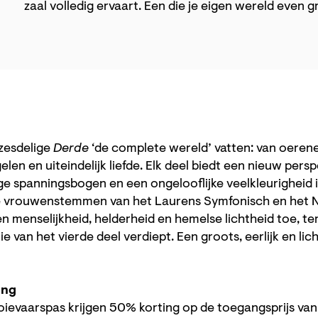
zaal volledig ervaart. Een die je eigen wereld even 
 zesdelige
Derde
‘de complete wereld’ vatten: van oerener
len en uiteindelijk liefde. Elk deel biedt een nieuw pers
ge spanningsbogen en een ongelooflijke veelkleurigheid
e vrouwenstemmen van het Laurens Symfonisch en het N
 menselijkheid, helderheid en hemelse lichtheid toe, te
ie van het vierde deel verdiept. Een groots, eerlijk en lic
ing
ievaarspas krijgen 50% korting op de toegangsprijs va