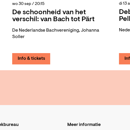
di 13 
wo 30 sep
/ 20:15
Deb
De schoonheid van het
Pel
verschil: van Bach tot Pärt
Nede
De Nederlandse Bachvereniging, Johanna
Soller
Info & tickets
In
ekbureau
Meer informatie