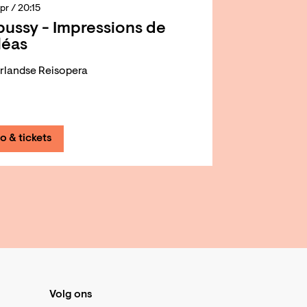
apr
/ 20:15
ussy - Impressions de
léas
rlandse Reisopera
fo & tickets
Volg ons