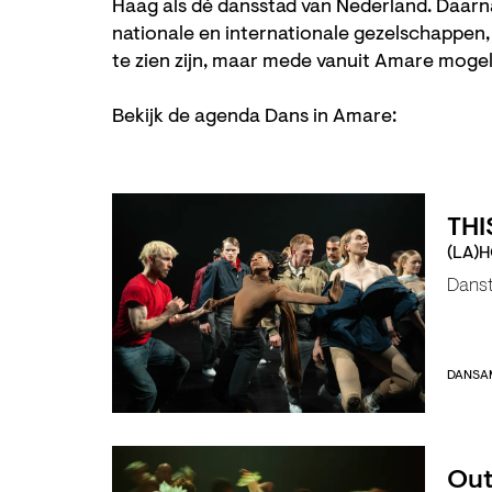
Haag als dé dansstad van Nederland. Daarn
nationale en internationale gezelschappen, 
te zien zijn, maar mede vanuit Amare moge
Bekijk de agenda Dans in Amare:
THI
(LA)H
Dans
DANS
A
Out 