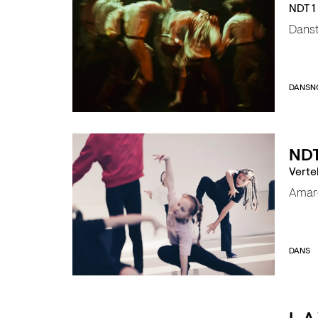
NDT 1
Dans
DANS
N
NDT
Verte
Amar
DANS