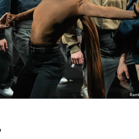
Ramb
e