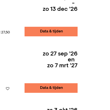
-
zo 13 dec ’26
Data & tijden
 27,50
zo 27 sep ’26
en
zo 7 mrt ’27
Data & tijden