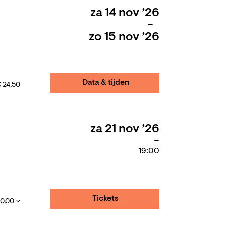
za 14 nov ’26
-
zo 15 nov ’26
Data & tijden
 24,50
za 21 nov ’26
19:00
Tickets
30,00