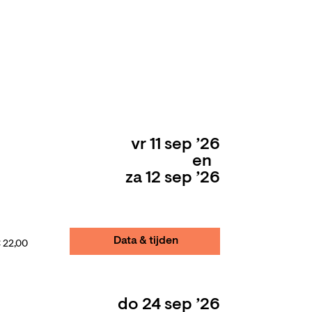
vr 11 sep ’26
en
za 12 sep ’26
Data & tijden
 22,00
do 24 sep ’26