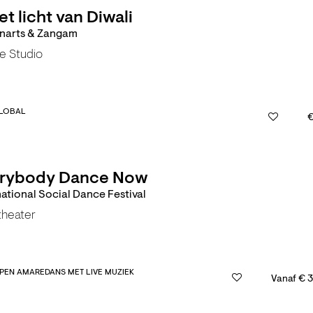
et licht van Diwali
narts & Zangam
e Studio
LOBAL
€
rybody Dance Now
national Social Dance Festival
theater
PEN AMARE
DANS MET LIVE MUZIEK
Vanaf € 