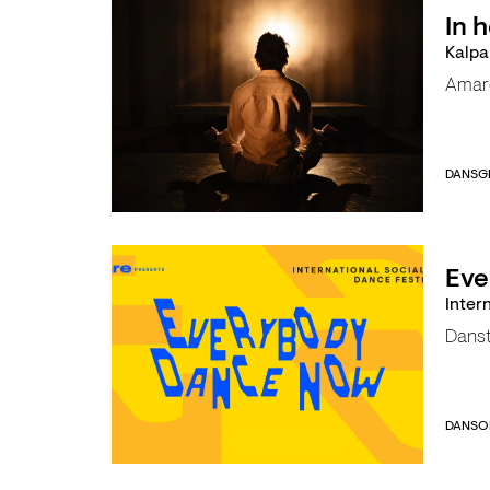
In h
Kalpa
Amar
DANS
G
Eve
Inter
Dans
DANS
O