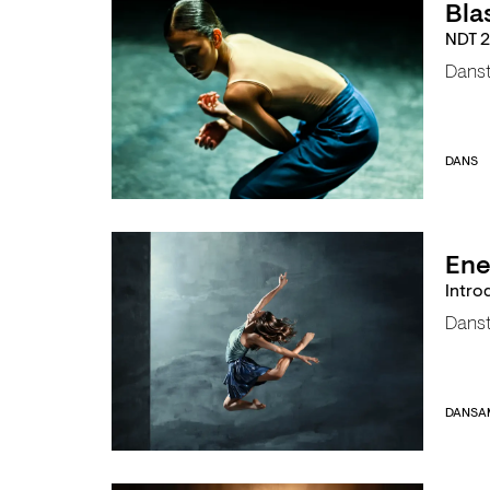
Bla
NDT 2
Dans
DANS
Ene
Intro
Dans
DANS
A