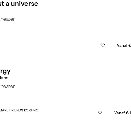
st a universe
theater
Vanaf €
rgy
dans
theater
MARE FRIENDS KORTING
Vanaf € 