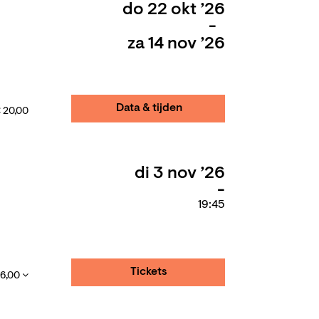
do 22 okt ’26
-
za 14 nov ’26
Data & tijden
 20,00
di 3 nov ’26
19:45
Tickets
16,00