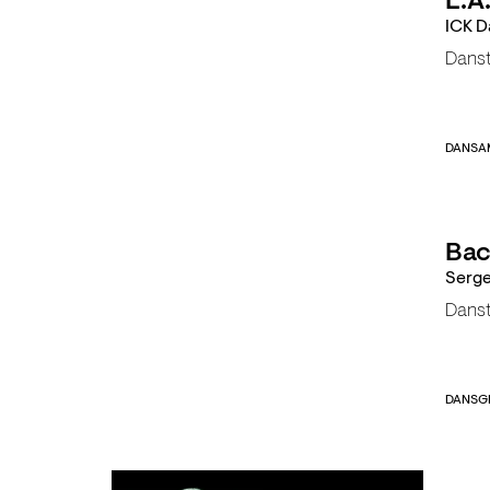
L.A.
ICK D
Dans
DANS
A
Bac
Serge
Dans
DANS
G