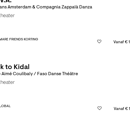
V.A.
ans Amsterdam & Compagnia Zappalà Danza
theater
MARE FRIENDS KORTING
Vanaf € 
k to Kidal
 Aimé Coulibaly / Faso Danse Théâtre
theater
LOBAL
Vanaf € 