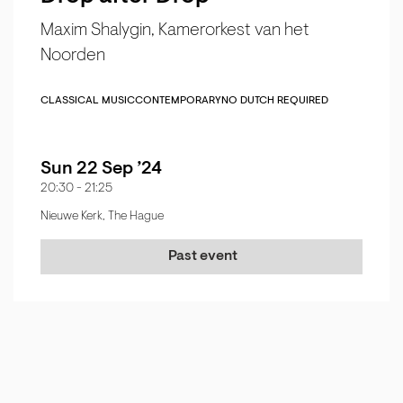
Maxim Shalygin, Kamerorkest van het
Noorden
CLASSICAL MUSIC
CONTEMPORARY
NO DUTCH REQUIRED
Sun 22 Sep ’24
20:30
-
21:25
Nieuwe Kerk, The Hague
Past event