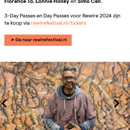
Florence To
,
Lonnie Holley
en
Simo Cell
.
3-Day Passes en Day Passes voor Rewire 2024 zijn
te koop via
rewirefestival.nl/tickets
➤ Ga naar rewirefestival.nl
Overslaan