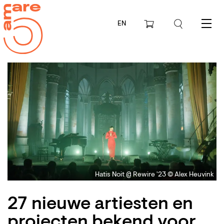
EN
Menu
Hatis Noit @ Rewire '23 © Alex Heuvink
Inzoomen
27 nieuwe artiesten en
projecten bekend voor