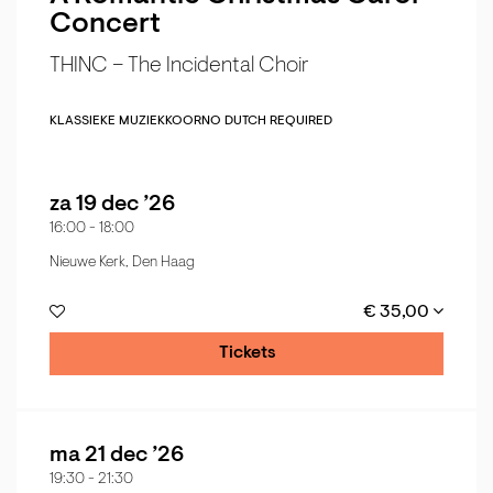
Concert
THINC – The Incidental Choir
KLASSIEKE MUZIEK
KOOR
NO DUTCH REQUIRED
za 19 dec ’26
16:00
-
18:00
Nieuwe Kerk, Den Haag
€ 35,00
Tickets
ma 21 dec ’26
19:30
-
21:30