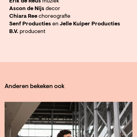
Erik de Reus
muziek
Ascon de Nijs
decor
Chiara Ree
choreografie
Senf Producties
en
Jelle Kuiper Producties
B.V.
producent
Anderen bekeken ook
Overslaan