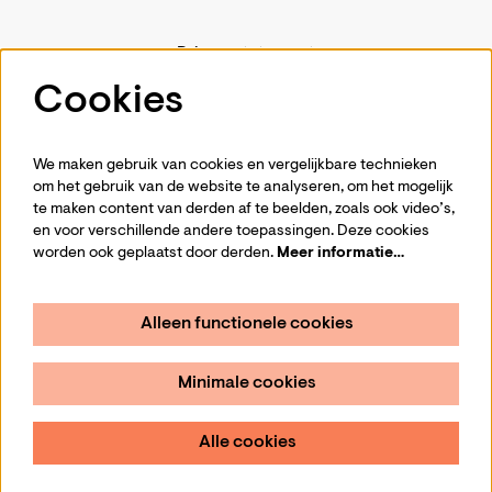
Privacystatement
Pers
Cookies
Contact
We maken gebruik van cookies en vergelijkbare technieken
om het gebruik van de website te analyseren, om het mogelijk
te maken content van derden af te beelden, zoals ook video’s,
Volg ons
en voor verschillende andere toepassingen. Deze cookies
worden ook geplaatst door derden.
Meer informatie…
Alleen functionele cookies
Schrijf je in voor de nieuwsbrief
Minimale cookies
Aanmelden
Alle cookies