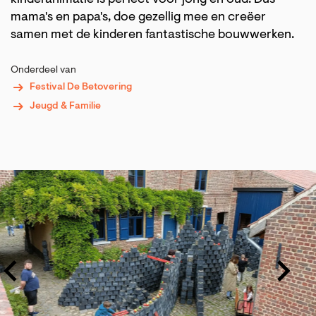
mama's en papa's, doe gezellig mee en creëer
samen met de kinderen fantastische bouwwerken.
Onderdeel van
Festival De Betovering
Jeugd & Familie
Overslaan