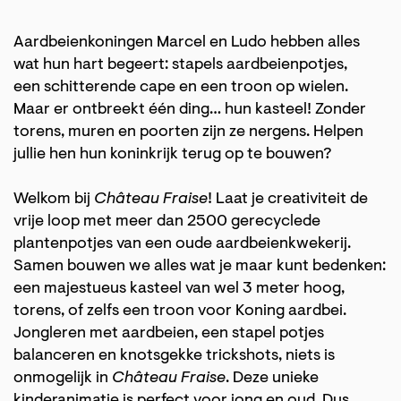
Aardbeienkoningen Marcel en Ludo hebben alles
wat hun hart begeert: stapels aardbeienpotjes,
een schitterende cape en een troon op wielen.
Maar er ontbreekt één ding… hun kasteel! Zonder
torens, muren en poorten zijn ze nergens. Helpen
jullie hen hun koninkrijk terug op te bouwen?
Welkom bij
Château Fraise
! Laat je creativiteit de
vrije loop met meer dan 2500 gerecyclede
plantenpotjes van een oude aardbeienkwekerij.
Samen bouwen we alles wat je maar kunt bedenken:
een majestueus kasteel van wel 3 meter hoog,
torens, of zelfs een troon voor Koning aardbei.
Jongleren met aardbeien, een stapel potjes
balanceren en knotsgekke trickshots, niets is
onmogelijk in
Château Fraise
. Deze unieke
kinderanimatie is perfect voor jong en oud. Dus