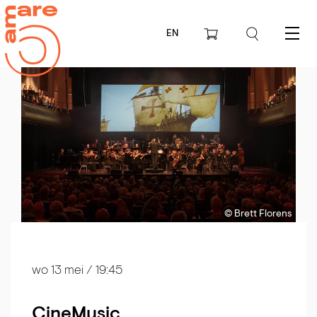
EN
Menu
© Brett Florens
wo 13 mei
/ 19:45
CineMusic