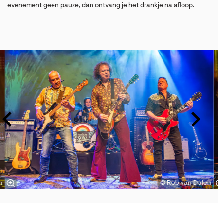
evenement geen pauze, dan ontvang je het drankje na afloop.
Overslaan
n
© Rob van Dalen