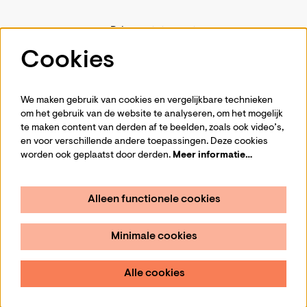
Privacystatement
Pers
Cookies
Contact
We maken gebruik van cookies en vergelijkbare technieken
om het gebruik van de website te analyseren, om het mogelijk
te maken content van derden af te beelden, zoals ook video’s,
Volg ons
en voor verschillende andere toepassingen. Deze cookies
worden ook geplaatst door derden.
Meer informatie…
Alleen functionele cookies
Schrijf je in voor de nieuwsbrief
Minimale cookies
Aanmelden
Alle cookies