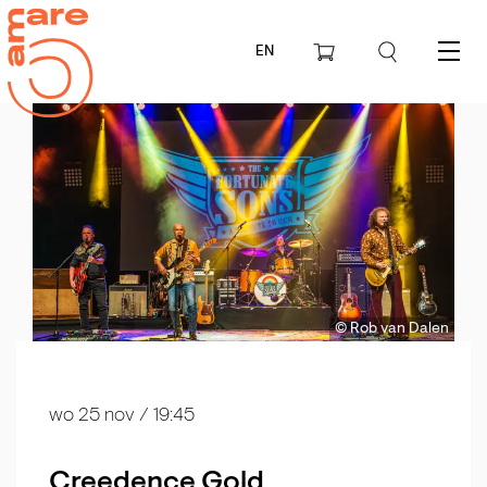
EN
Menu
© Rob van Dalen
wo 25 nov
/ 19:45
Creedence Gold