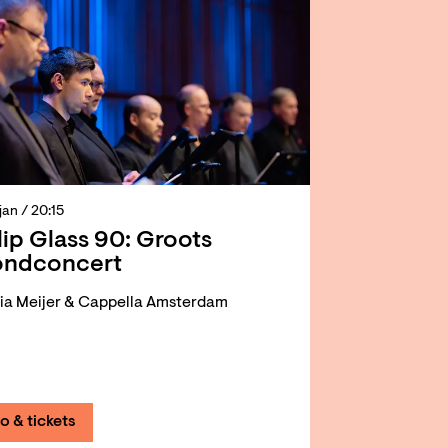
 jan
/ 20:15
lip Glass 90: Groots
ondconcert
ia Meijer & Cappella Amsterdam
fo & tickets