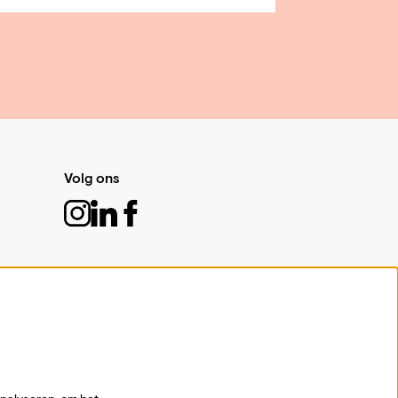
Volg ons
Schrijf je in voor de nieuwsbrief
Aanmelden