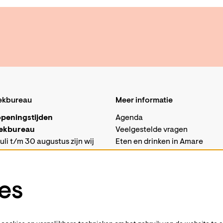
ekbureau
Meer informatie
peningstijden
Agenda
ekbureau
Veelgestelde vragen
uli t/m 30 augustus zijn wij
Eten en drinken in Amare
isch gesloten.
Vacatures
sabalie in Amare is in deze
Techniek
 alleen op woensdagen
es
van 10 tot 18 uur.
Business events
ons ook per mail bereiken via
Steun ons
-
Word vriend
amare.nl