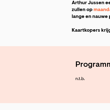
Arthur Jussen e
zullen op
maandag
lange en nauwe p
Kaartkopers krij
Program
n.t.b.