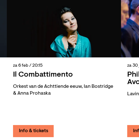
za 6 feb
/ 20:15
za 30
Il Combattimento
Phi
Av
Orkest van de Achttiende eeuw, Ian Bostridge
& Anna Prohaska
Lavin
Info & tickets
In