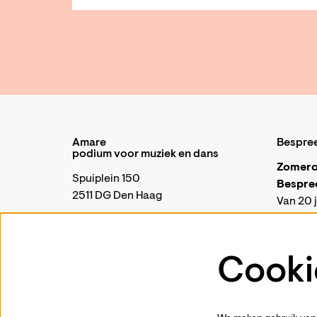
Amare
Bespre
podium voor muziek en dans
Zomero
Spuiplein 150
Bespre
2511 DG Den Haag
Van 20 j
telefon
070 88 00 300
Onze kas
periode
Cooki
Algemeen |
communicatie@amare.nl
geopend 
Business & Events |
events@amare.nl
Je kunt 
Open Amare |
open@amare.nl
kassa@