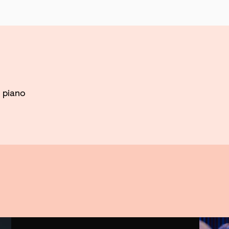
s
piano