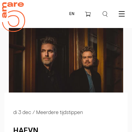
EN
Menu
di 3 dec
/ Meerdere tijdstippen
HAEVN