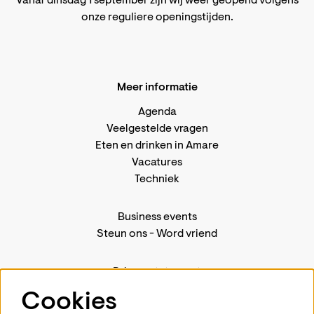
Vanaf dinsdag 1 september zijn wij weer geopend volgens
onze reguliere openingstijden
.
Meer informatie
Agenda
Veelgestelde vragen
Eten en drinken in Amare
Vacatures
Techniek
Business events
Steun ons
-
Word vriend
Privacystatement
Pers
Cookies
Contact