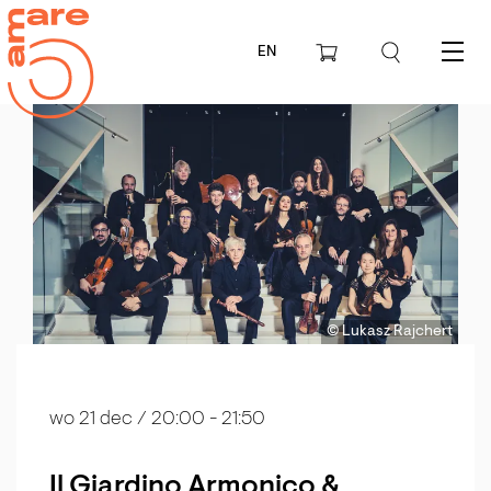
EN
Menu
© Lukasz Rajchert
wo 21 dec
/ 20:00 - 21:50
Il Giardino Armonico &