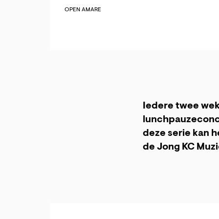
OPEN AMARE
Iedere twee weke
lunchpauzeconce
deze serie kan h
de Jong KC Muzi