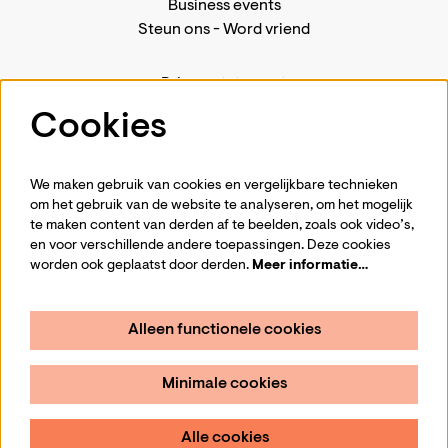
Business events
Steun ons
-
Word vriend
Privacystatement
Pers
Cookies
Contact
We maken gebruik van cookies en vergelijkbare technieken
om het gebruik van de website te analyseren, om het mogelijk
te maken content van derden af te beelden, zoals ook video’s,
Volg ons
en voor verschillende andere toepassingen. Deze cookies
worden ook geplaatst door derden.
Meer informatie…
Alleen functionele cookies
Schrijf je in voor de nieuwsbrief
Minimale cookies
Aanmelden
Alle cookies