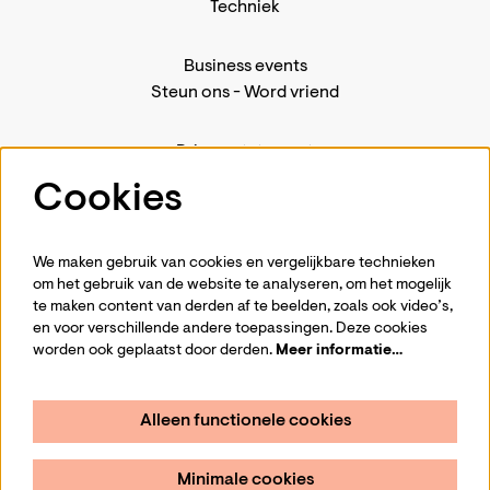
Techniek
Business events
Steun ons
-
Word vriend
Privacystatement
Pers
Cookies
Contact
We maken gebruik van cookies en vergelijkbare technieken
om het gebruik van de website te analyseren, om het mogelijk
te maken content van derden af te beelden, zoals ook video’s,
Volg ons
en voor verschillende andere toepassingen. Deze cookies
worden ook geplaatst door derden.
Meer informatie…
Alleen functionele cookies
Schrijf je in voor de nieuwsbrief
Minimale cookies
Aanmelden