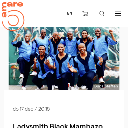
EN
Menu
Bugs Steffen
do 17 dec
/ 20:15
Ladysmith Black Mambazo