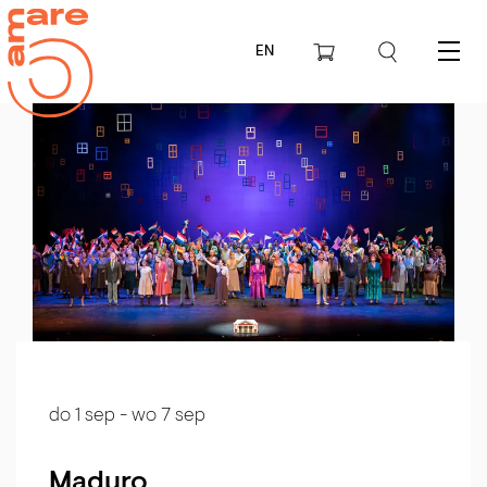
EN
Menu
do 1 sep
-
wo 7 sep
Maduro