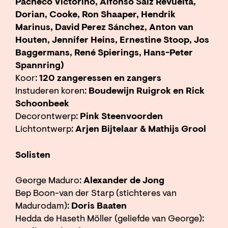
Pacheco Victorino, Alfonso Saiz Revuelta,
Dorian, Cooke, Ron Shaaper, Hendrik
Marinus, David Perez Sánchez, Anton van
Houten, Jennifer Heins, Ernestine Stoop, Jos
Baggermans, René Spierings, Hans-Peter
Spannring)
Koor:
120 zangeressen en zangers
Instuderen koren:
Boudewijn Ruigrok en Rick
Schoonbeek
Decorontwerp:
Pink Steenvoorden
Lichtontwerp:
Arjen Bijtelaar & Mathijs Grool
Solisten
George Maduro:
Alexander de Jong
Bep Boon-van der Starp (stichteres van
Madurodam):
Doris Baaten
Hedda de Haseth Möller (geliefde van George):