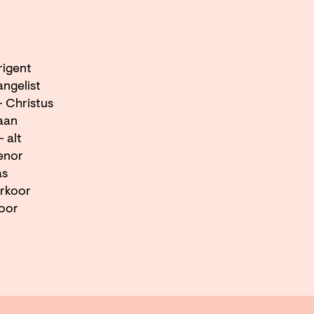
irigent
angelist
- Christus
raan
- alt
tenor
as
rkoor
koor