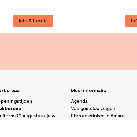
Info & tickets
In
ekbureau
Meer informatie
peningstijden
Agenda
ekbureau
Veelgestelde vragen
uli t/m 30 augustus zijn wij
Eten en drinken in Amare
isch gesloten.
Vacatures
sabalie in Amare is in deze
Techniek