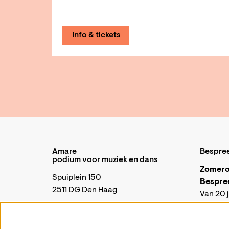
Info & tickets
Amare
Bespre
podium voor muziek en dans
Zomero
Spuiplein 150
Bespre
2511 DG Den Haag
Van 20 j
telefon
070 88 00 300
Onze kas