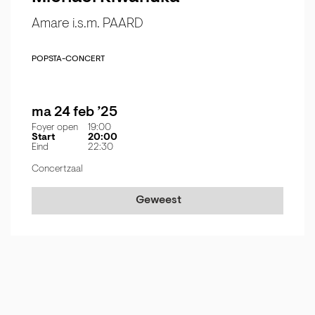
Amare i.s.m. PAARD
POP
STA-CONCERT
ma 24 feb ’25
Foyer open
19:00
Start
20:00
Eind
22:30
Concertzaal
Geweest