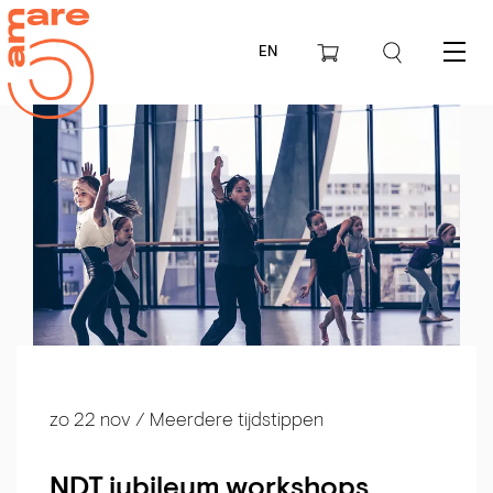
EN
Menu
zo 22 nov
/ Meerdere tijdstippen
NDT jubileum workshops