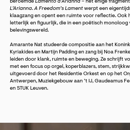
beroemde
Lamento d’Arianna
– het enige fragment 
L’Arianna
.
A Freedom’s Lament
werpt een eigentijd
klaagzang en opent een ruimte voor reflectie. Ook 
letterlijk en figuurlijk, die in een poëtisch monolo
belevingswereld.
Amarante Nat studeerde compositie aan het Koninkli
Kyriakides en Martijn Padding en zang bij Noa Frenke
leiden door klank, ruimte en beweging. Ze schrijft 
met een focus op orgel, koperblazers, stem, strijkk
uitgevoerd door het Residentie Orkest en op het Or
Antwerpen, Muziekgebouw aan ’t IJ, Gaudeamus Fes
en STUK Leuven.