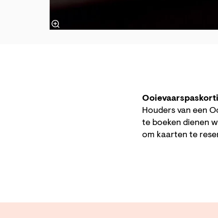
Ooievaarspaskort
Houders van een Oo
te boeken dienen w
om kaarten te res
Ga
naar
pagina: