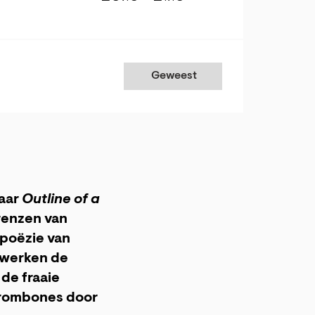
Geweest
haar
Outline of a
renzen van
 poëzie van
r werken de
 de fraaie
 trombones door