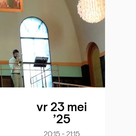
vr 23 mei
’25
20:15
-
21:15