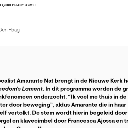
REQUIRED
PIANO/ORGEL
 Den Haag
calist Amarante Nat brengt in de Nieuwe Kerk 
eedom's Lament
. In dit programma worden de g
nkfenomeen onderzocht. “Ik voel me thuis in de
ister door beweging”, aldus Amarante die in haa
zelf vertolkt. De stem wordt hierin begeleid door
orgel en klavecimbel door Francesca Ajossa en