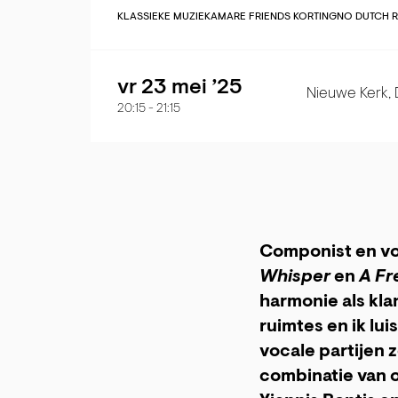
KLASSIEKE MUZIEK
AMARE FRIENDS KORTING
NO DUTCH 
vr 23 mei ’25
Nieuwe Kerk,
20:15
-
21:15
Componist en vo
Whisper
en
A Fr
harmonie als kla
ruimtes en ik lu
vocale partijen 
combinatie van 