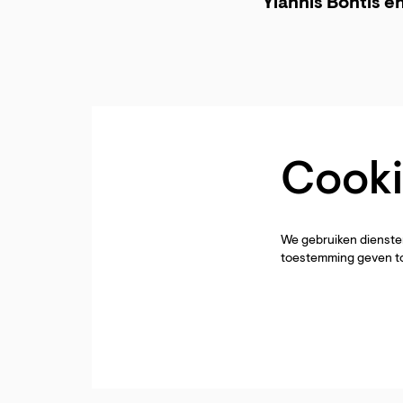
Yiannis Bontis e
Cooki
We gebruiken diensten
toestemming geven to