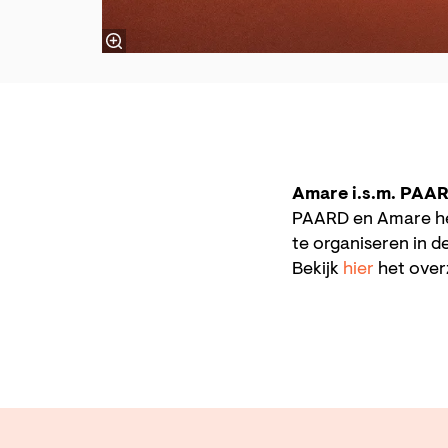
Amare i.s.m. PAA
PAARD en Amare he
te organiseren in 
Bekijk
hier
het overz
Ga
naar
pagina: