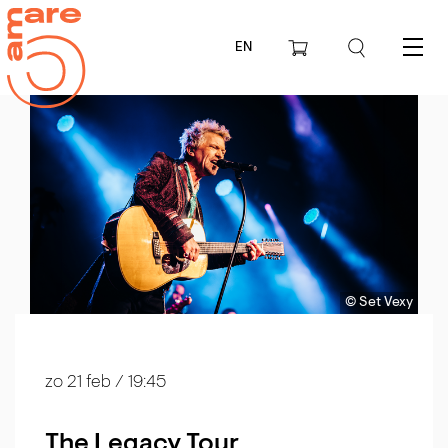
EN
Menu
© Set Vexy
zo 21 feb
/ 19:45
The Legacy Tour