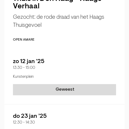
Verhaal
Gezocht: de rode draad van het Haags
Thuisgevoel
OPEN AMARE
zo 12 jan ’25
13:30
-
15:00
Kunstenplein
Geweest
do 23 jan ’25
12:30
-
14:30