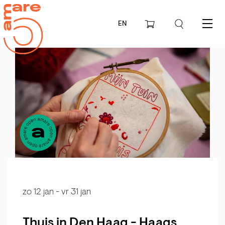
EN
Menu
zo 12 jan
-
vr 31 jan
Thuis in Den Haag - Haags