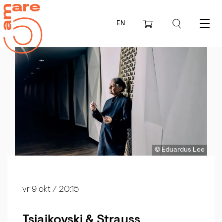
EN
Menu
© Eduardus Lee
vr 9 okt
/ 20:15
Tsjaikovski & Strauss