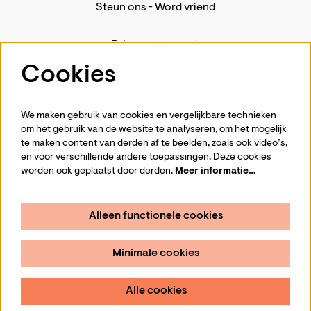
Steun ons
-
Word vriend
Privacystatement
Pers
Cookies
Contact
We maken gebruik van cookies en vergelijkbare technieken
om het gebruik van de website te analyseren, om het mogelijk
te maken content van derden af te beelden, zoals ook video’s,
Volg ons
en voor verschillende andere toepassingen. Deze cookies
worden ook geplaatst door derden.
Meer informatie…
Alleen functionele cookies
Schrijf je in voor de nieuwsbrief
Minimale cookies
Aanmelden
Alle cookies