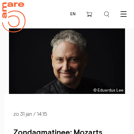
EN
Menu
© Eduardus Lee
zo 31 jan
/ 14:15
Zondagmatinee: Mozarts