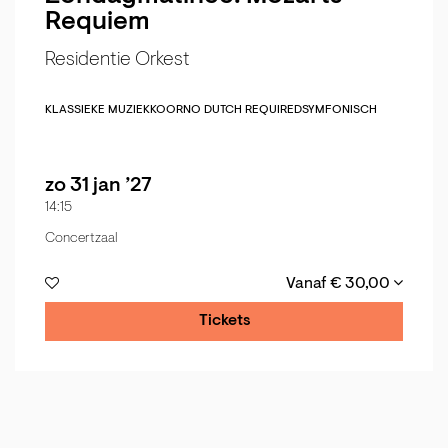
Requiem
Residentie Orkest
KLASSIEKE MUZIEK
KOOR
NO DUTCH REQUIRED
SYMFONISCH
zo 31 jan ’27
14:15
Concertzaal
Vanaf € 30,00
Tickets