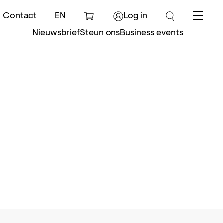
Contact
EN
Log in
Menu
Nieuwsbrief
Steun ons
Business events