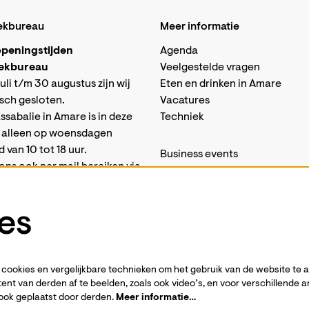
ekbureau
Meer informatie
peningstijden
Agenda
ekbureau
Veelgestelde vragen
uli t/m 30 augustus zijn wij
Eten en drinken in Amare
isch gesloten.
Vacatures
sabalie in Amare is in deze
Techniek
 alleen op woensdagen
van 10 tot 18 uur.
Business events
ons ook per mail bereiken via
Steun ons
-
Word vriend
amare.nl
nsdag 1 september zijn wij
Privacystatement
es
eopend volgens
onze reguliere
Pers
stijden
.
Contact
cookies en vergelijkbare technieken om het gebruik van de website te 
ent van derden af te beelden, zoals ook video’s, en voor verschillende 
ook geplaatst door derden.
Meer informatie…