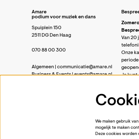
Amare
Bespre
podium voor muziek en dans
Zomero
Spuiplein 150
Bespre
2511 DG Den Haag
Van 20 j
telefon
070 88 00 300
Onze kas
periode
Algemeen |
communicatie@amare.nl
geopend 
Business & Events |
events@amare.nl
Je kunt 
Open Amare |
open@amare.nl
kassa@
Brasserie Amare |
brasserie@amare.nl
Vanaf di
Cooki
weer g
opening
We maken gebruik van 
mogelijk te maken cont
Deze cookies worden 