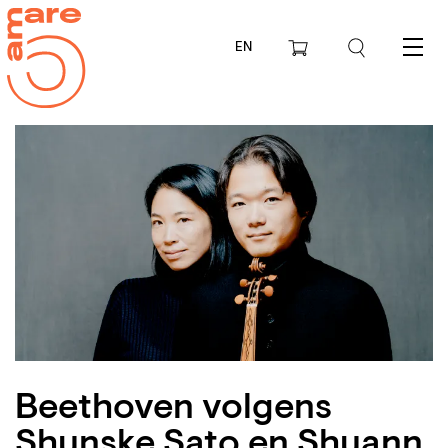
EN
Menu
Beethoven volgens
Shunske Sato en Shuann