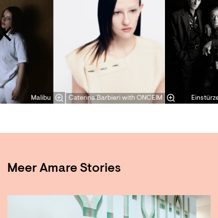
Malibu
Caterina Barbieri with ONCEIM
Einstür
Meer Amare Stories