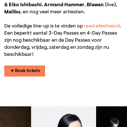
& Eiko Ishibashi
,
Armand Hammer
,
Blawan
(live),
Malibu
, en nog veel meer artiesten.
De volledige line-up is te vinden op
rewirefestival.nl
.
Een beperkt aantal 3-Day Passes en 4-Day Passes
zijn nog beschikbaar en de Day Passes voor
donderdag, vrijdag, zaterdag en zondag zijn nu
beschikbaar!
➤ Boek tickets
Overslaan