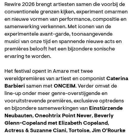
Rewire 2026 brengt artiesten samen die voorbij de
conventionele grenzen kijken, experiment omarmen
en nieuwe vormen van performance, compositie en
samenwerking verkennen. Met iconen van de
Inzoomen
Inzoomen
experimentele avant-garde, toonaangevende
musici van onze tijd en spannende nieuwe acts en
premières belooft het een bijzondere sonische
ervaring te worden.
Het festival opent in Amare met twee
wereldpremières van artiest en componist
Caterina
Barbieri
samen met
ONCEIM
. Verder omvat de
line-up onder meer genre-overstijgende en
vooruitstrevende premières, exclusieve optredens
en bijzondere samenwerkingen van
Einstürzende
Neubauten
,
Oneohtrix Point Never
,
Beverly
Glenn-Copeland met Elizabeth Copeland
,
Actress & Suzanne Ciani
,
Tortoise
,
Jim O’Rourke