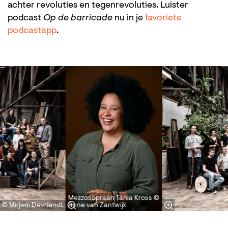
achter revoluties en tegenrevoluties. Luister
podcast
Op de barricade
nu in je
favoriete
podcastapp
.
Overslaan
Mezzosopraan Tania Kross ©
 © Mirjam Devriendt
Anne van Zantwijk