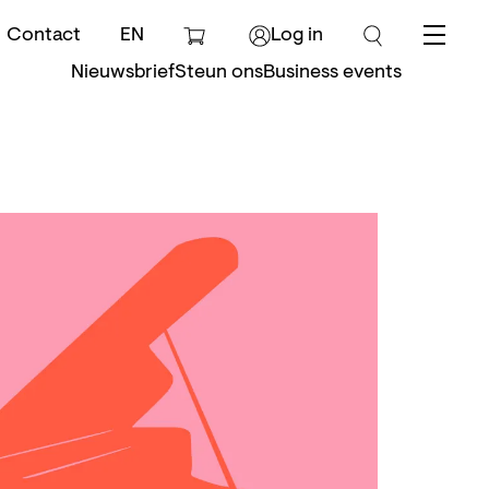
Contact
EN
Log in
Menu
Nieuwsbrief
Steun ons
Business events