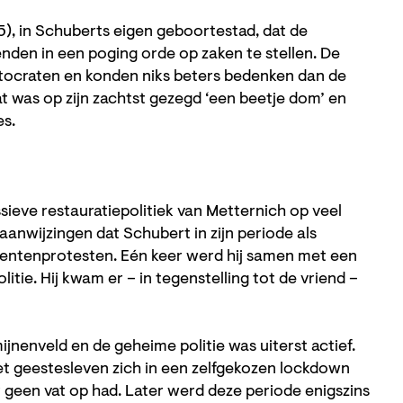
), in Schuberts eigen geboortestad, dat de
den in een poging orde op zaken te stellen. De
stocraten en konden niks beters bedenken dan de
t was op zijn zachtst gezegd ‘een beetje dom’ en
es.
essieve restauratiepolitiek van Metternich op veel
 aanwijzingen dat Schubert in zijn periode als
entenprotesten. Eén keer werd hij samen met een
tie. Hij kwam er – in tegenstelling tot de vriend –
nenveld en de geheime politie was uiterst actief.
et geestesleven zich in een zelfgekozen lockdown
 geen vat op had. Later werd deze periode enigszins