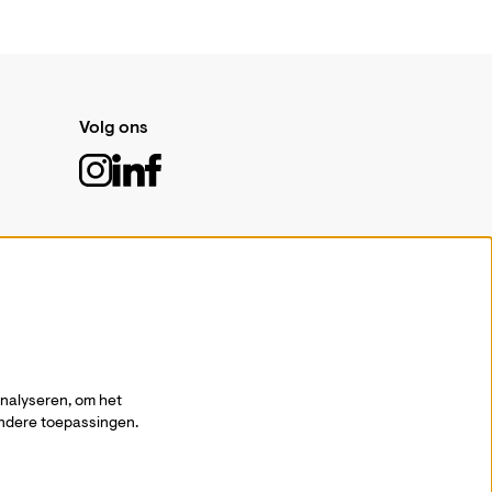
Volg ons
Schrijf je in voor de nieuwsbrief
Aanmelden
analyseren, om het
andere toepassingen.