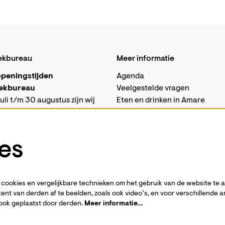
ekbureau
Meer informatie
peningstijden
Agenda
ekbureau
Veelgestelde vragen
uli t/m 30 augustus zijn wij
Eten en drinken in Amare
isch gesloten.
Vacatures
sabalie in Amare is in deze
Techniek
 alleen op woensdagen
es
van 10 tot 18 uur.
Business events
ons ook per mail bereiken via
Steun ons
-
Word vriend
amare.nl
cookies en vergelijkbare technieken om het gebruik van de website te 
nsdag 1 september zijn wij
Privacystatement
ent van derden af te beelden, zoals ook video’s, en voor verschillende 
eopend volgens
onze reguliere
Pers
ook geplaatst door derden.
Meer informatie…
stijden
.
Contact