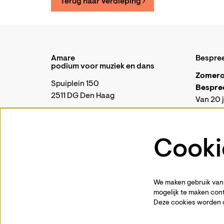
Terug naar Verdieping
Amare
Bespre
podium voor muziek en dans
Zomero
Spuiplein 150
Bespre
2511 DG Den Haag
Van 20 j
telefon
070 88 00 300
Onze kas
periode
Cooki
Algemeen |
communicatie@amare.nl
geopend 
Business & Events |
events@amare.nl
Je kunt 
Open Amare |
open@amare.nl
kassa@
Brasserie Amare |
brasserie@amare.nl
We maken gebruik van 
Vanaf di
mogelijk te maken cont
weer g
Deze cookies worden 
opening