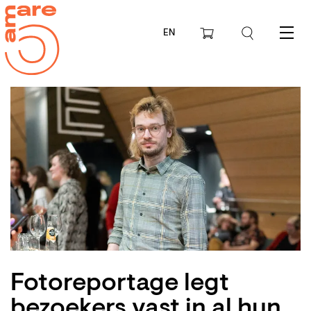
EN
Menu
Fotoreportage legt
bezoekers vast in al hun