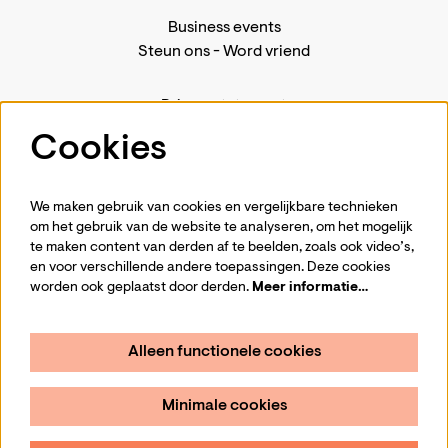
Business events
Steun ons
-
Word vriend
Privacystatement
Pers
Cookies
Contact
We maken gebruik van cookies en vergelijkbare technieken
om het gebruik van de website te analyseren, om het mogelijk
te maken content van derden af te beelden, zoals ook video’s,
Volg ons
en voor verschillende andere toepassingen. Deze cookies
worden ook geplaatst door derden.
Meer informatie…
Alleen functionele cookies
Schrijf je in voor de nieuwsbrief
Minimale cookies
Aanmelden