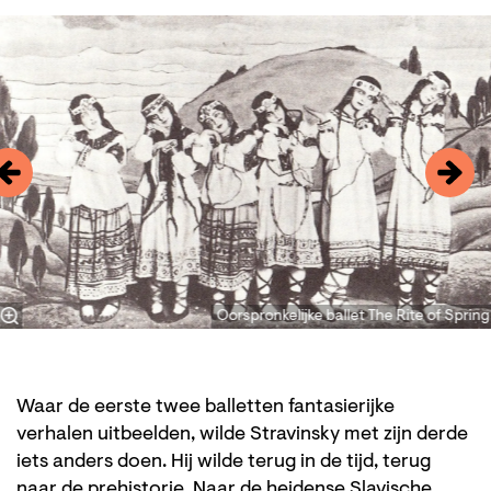
Overslaan
Oorspronkelijke ballet The Rite of Spring
Waar de eerste twee balletten fantasierijke
verhalen uitbeelden, wilde Stravinsky met zijn derde
iets anders doen. Hij wilde terug in de tijd, terug
naar de prehistorie. Naar de heidense Slavische