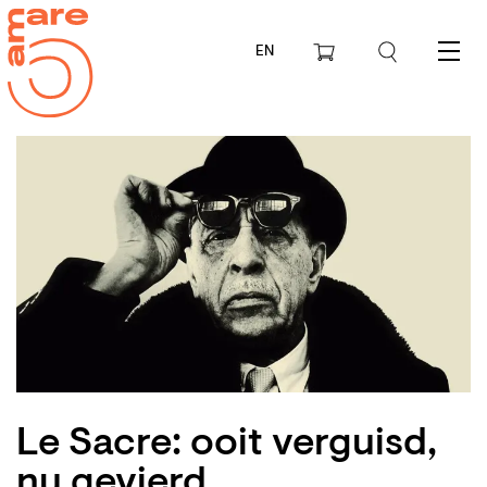
EN
Menu
Le Sacre: ooit verguisd,
nu gevierd