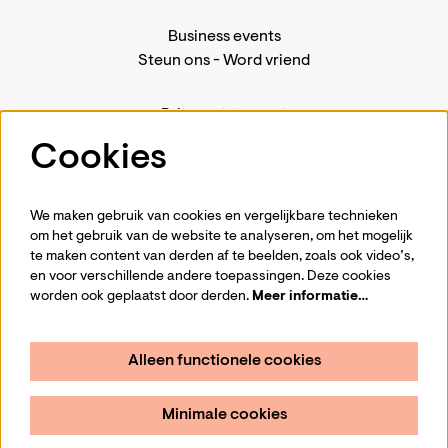
Business events
Steun ons
-
Word vriend
Privacystatement
Pers
Cookies
Contact
We maken gebruik van cookies en vergelijkbare technieken
om het gebruik van de website te analyseren, om het mogelijk
te maken content van derden af te beelden, zoals ook video’s,
Volg ons
en voor verschillende andere toepassingen. Deze cookies
worden ook geplaatst door derden.
Meer informatie…
Alleen functionele cookies
Schrijf je in voor de nieuwsbrief
Minimale cookies
Aanmelden