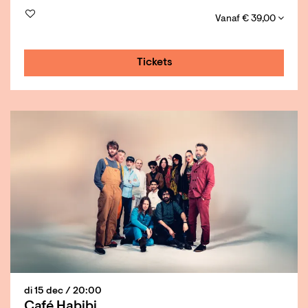
Vanaf € 39,00
Tickets
di 15 dec
/ 20:00
Café Habibi