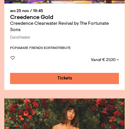
wo 25 nov
/ 19:45
Creedence Gold
Creedence Clearwater Revival by The Fortunate
Sons
Danstheater
POP
AMARE FRIENDS KORTING
TRIBUTE
Vanaf € 21,00
Tickets