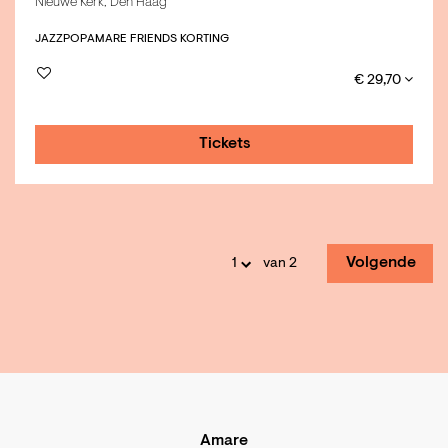
Nieuwe Kerk, Den Haag
JAZZ
POP
AMARE FRIENDS KORTING
€ 29,70
Tickets
Volgende
van 2
Amare