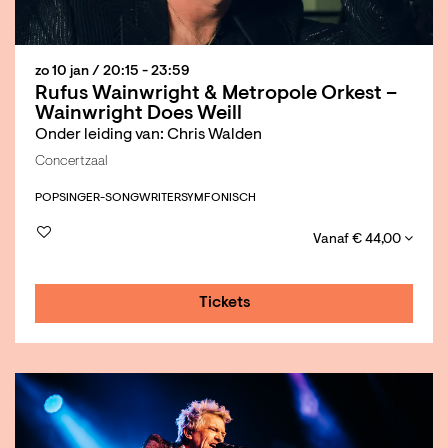
zo 10 jan
/ 20:15 - 23:59
Rufus Wainwright & Metropole Orkest –
Wainwright Does Weill
Onder leiding van: Chris Walden
Concertzaal
POP
SINGER-SONGWRITER
SYMFONISCH
Vanaf € 44,00
Tickets