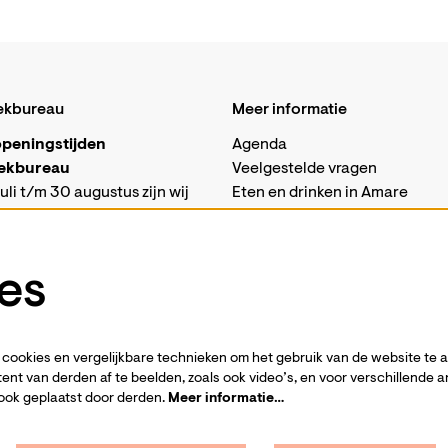
ekbureau
Meer informatie
peningstijden
Agenda
ekbureau
Veelgestelde vragen
uli t/m 30 augustus zijn wij
Eten en drinken in Amare
isch gesloten.
Vacatures
sabalie in Amare is in deze
Techniek
 alleen op woensdagen
es
van 10 tot 18 uur.
Business events
ons ook per mail bereiken via
Steun ons
-
Word vriend
amare.nl
cookies en vergelijkbare technieken om het gebruik van de website te 
nsdag 1 september zijn wij
Privacystatement
ent van derden af te beelden, zoals ook video’s, en voor verschillende 
eopend volgens
onze reguliere
Pers
ook geplaatst door derden.
Meer informatie…
stijden
.
Contact