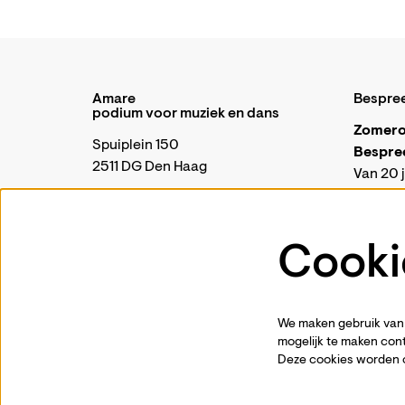
Amare
Bespre
podium voor muziek en dans
Zomero
Spuiplein 150
Bespre
2511 DG Den Haag
Van 20 j
telefon
070 88 00 300
Onze kas
periode
Cooki
Algemeen |
communicatie@amare.nl
geopend 
Business & Events |
events@amare.nl
Je kunt 
Open Amare |
open@amare.nl
kassa@
Brasserie Amare |
brasserie@amare.nl
We maken gebruik van 
Vanaf di
mogelijk te maken cont
weer g
Deze cookies worden 
opening