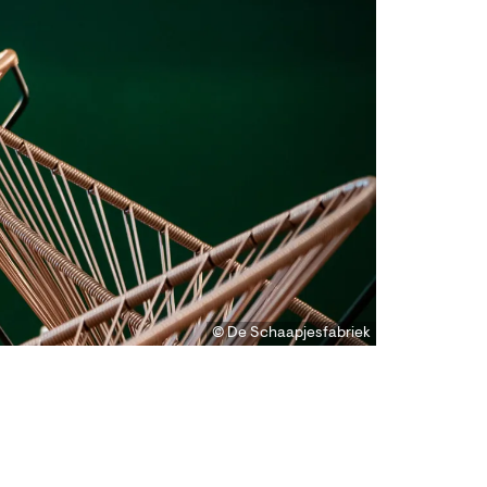
© De Schaapjesfabriek