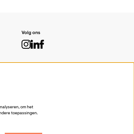
Volg ons
Schrijf je in voor de nieuwsbrief
Aanmelden
analyseren, om het
andere toepassingen.