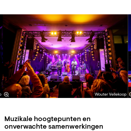
Overslaan
p
Wouter Vellekoop
Muzikale hoogtepunten en
onverwachte samenwerkingen