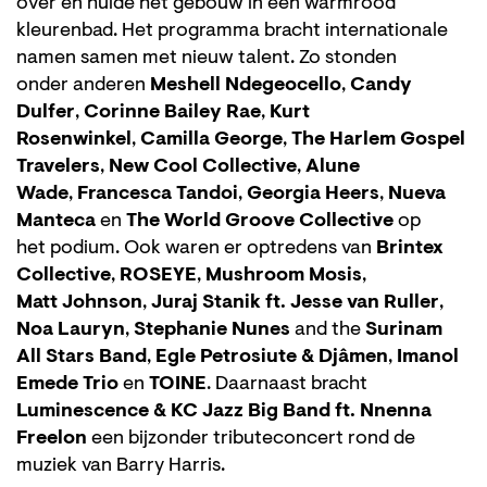
over en hulde het gebouw in een warmrood
kleurenbad. Het programma bracht internationale
namen samen met nieuw talent. Zo stonden
onder anderen
Meshell Ndegeocello
,
Candy
Dulfer
,
Corinne Bailey Rae
,
Kurt
Rosenwinkel
,
Camilla George
,
The Harlem Gospel
Travelers
,
New Cool Collective
,
Alune
Wade
,
Francesca Tandoi
,
Georgia Heers
,
Nueva
Manteca
en
The World Groove Collective
op
het podium. Ook waren er optredens van
Brintex
Collective
,
ROSEYE
,
Mushroom Mosis
,
Matt Johnson
,
Juraj Stanik ft. Jesse van Ruller
,
Noa Lauryn
,
Stephanie Nunes
and the
Surinam
All Stars Band
,
Egle Petrosiute & Djâmen
,
Imanol
Emede Trio
en
TOINE
. Daarnaast bracht
Luminescence & KC Jazz Big Band ft. Nnenna
Freelon
een bijzonder tributeconcert rond de
muziek van Barry Harris.