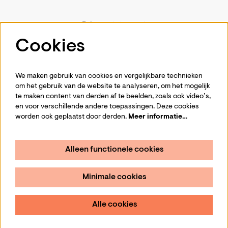
Privacystatement
Pers
Cookies
Contact
We maken gebruik van cookies en vergelijkbare technieken
om het gebruik van de website te analyseren, om het mogelijk
te maken content van derden af te beelden, zoals ook video’s,
Volg ons
en voor verschillende andere toepassingen. Deze cookies
worden ook geplaatst door derden.
Meer informatie…
Alleen functionele cookies
Schrijf je in voor de nieuwsbrief
Minimale cookies
Aanmelden
Alle cookies