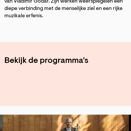
van Vladimir Godár. Zijn werken weerspiegelen een
diepe verbinding met de menselijke ziel en een rijke
muzikale erfenis.
Bekijk de programma's
Overslaan