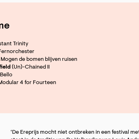
me
stant Trinity
ernorchester
Mogen de bomen blijven ruisen
ield
(Un)-Chained II
Bello
odular 4 for Fourteen
‘De Ereprijs mocht niet ontbreken in een festival met