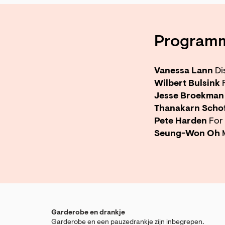
Program
Vanessa Lann
Di
Wilbert Bulsink
F
Jesse Broekman
Thanakarn Schof
Pete Harden
For 
Seung-Won Oh
M
Garderobe en drankje
Garderobe en een pauzedrankje zijn inbegrepen.