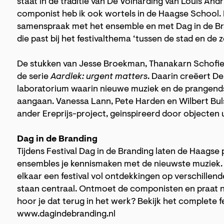
staat in de traditie van De Volharding van Louis And
componist heb ik ook wortels in de Haagse School. He
samenspraak met het ensemble en met Dag in de Bra
die past bij het festivalthema ‘tussen de stad en de z
De stukken van Jesse Broekman, Thanakarn Schofi
de serie
Aardlek: urgent matters
. Daarin creëert De
laboratorium waarin nieuwe muziek en de prangends
aangaan. Vanessa Lann, Pete Harden en Wilbert B
ander Ereprijs-project, geinspireerd door objecten 
Dag in de Branding
Tijdens Festival Dag in de Branding laten de Haagse 
ensembles je kennismaken met de nieuwste muziek. D
elkaar een festival vol ontdekkingen op verschillen
staan centraal. Ontmoet de componisten en praat n
hoor je dat terug in het werk? Bekijk het complete
www.dagindebranding.nl