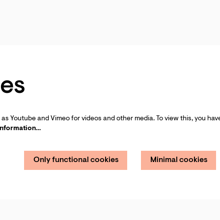
es
as Youtube and Vimeo for videos and other media. To view this, you have
information…
Only functional cookies
Minimal cookies