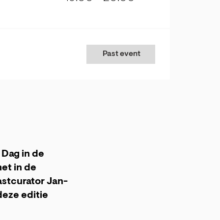
Past event
 Dag in de
et in de
stcurator Jan-
deze editie