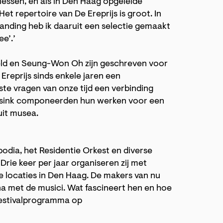
riessen, en als in Den Haag opgeleide
t repertoire van De Ereprijs is groot. In
nding heb ik daaruit een selectie gemaakt
ee’.’
eld en Seung-Won Oh zijn geschreven voor
 Ereprijs sinds enkele jaren een
te vragen van onze tijd een verbinding
ulsink componeerden hun werken voor een
uit musea.
podia, het Residentie Orkest en diverse
rie keer per jaar organiseren zij met
de locaties in Den Haag. De makers van nu
a met de musici. Wat fascineert hen en hoe
 festivalprogramma op