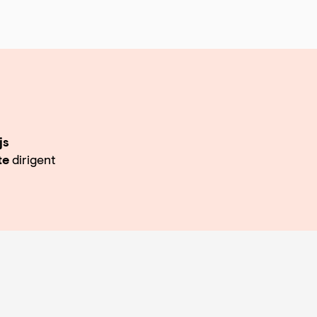
js
te
dirigent