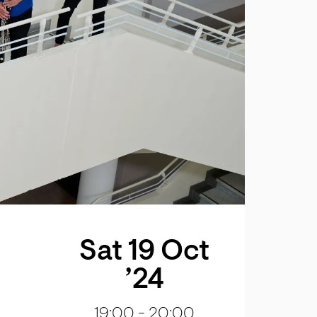
Sat 19 Oct
’24
19:00
-
20:00