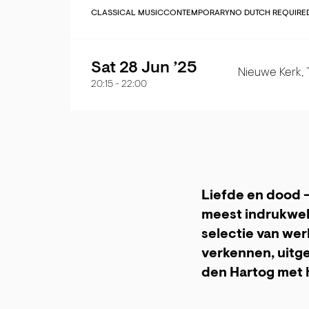
CLASSICAL MUSIC
CONTEMPORARY
NO DUTCH REQUIRE
Sat 28 Jun ’25
Nieuwe Kerk,
20:15
-
22:00
Liefde en dood 
meest indrukwek
selectie van we
verkennen, uitg
den Hartog met 