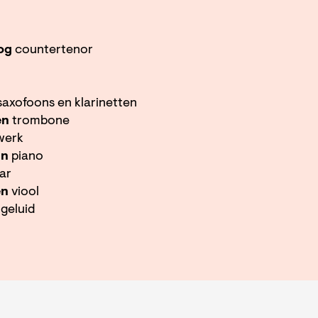
og
countertenor
axofoons en klarinetten
en
trombone
werk
rn
piano
ar
en
viool
geluid