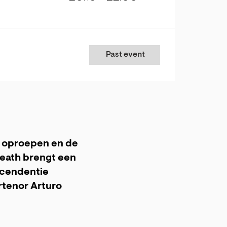
Past event
s oproepen en de
eath brengt een
scendentie
tenor Arturo