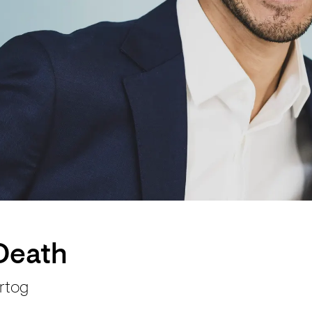
Death
rtog