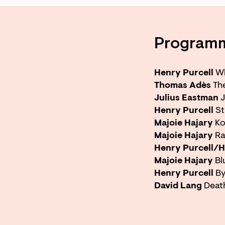
Program
Henry Purcell
Wh
Thomas Adès
Th
Julius Eastman
J
Henry Purcell
Str
Majoie Hajary
Ko
Majoie Hajary
Ra
Henry Purcell/H
Majoie Hajary
Blu
Henry Purcell
By
Zoom
David Lang
Deat
in