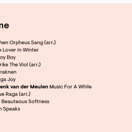
me
en Orpheus Sang (arr.)
e Lover in Winter
oy Boy
ike The Viol (arr.)
raknen
ga Joy
enk van der Meulen
Music For A While
e Raga (arr.)
 Beauteous Softness
h Speaks