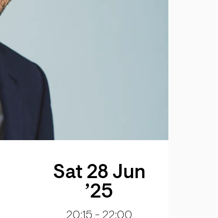
Sat 28 Jun
’25
20:15
-
22:00