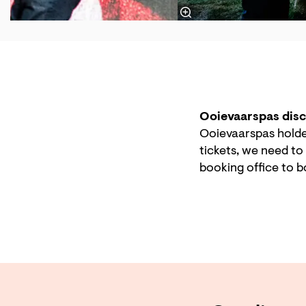
Ooievaarspas dis
Ooievaarspas holders
tickets, we need to
booking office to b