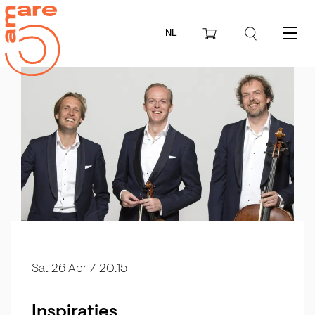
NL
Menu
Sat 26 Apr
/ 20:15
Inspiraties