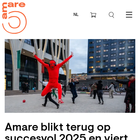
NL
Menu
Amare blikt terug op
succesvol 2025 en viert