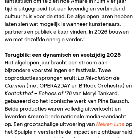
fantastisch om te zien hoe Amare in ruim vier jaar
tijd is uitgegroeid tot een levendig en verbindend
cultuurhuis voor de stad. De afgelopen jaren hebben
laten zien wat mogelijk is wanneer kunstenaars,
partners en publiek elkaar vinden. In 2026 bouwen
we met dezelfde energie verder.”
Terugblik: een dynamisch en veelzijdig 2025
Het afgelopen jaar bracht een stroom aan
bijzondere voorstellingen en festivals. Twee
coproducties sprongen eruit:
La Révolution de
Carmen
(met OPERA2DAY en B’Rock Orchestra) en
Kontakthof – Echoes of ’78
van Meryl Tankard,
gebaseerd op het iconische werk van Pina Bausch.
Beide producties waren volledig uitverkocht en
leverden Amare brede nationale media-aandacht
op. Een grootschalige uitvoering van
Nelken Line
op
het Spuiplein versterkte de impact en zichtbaarheid