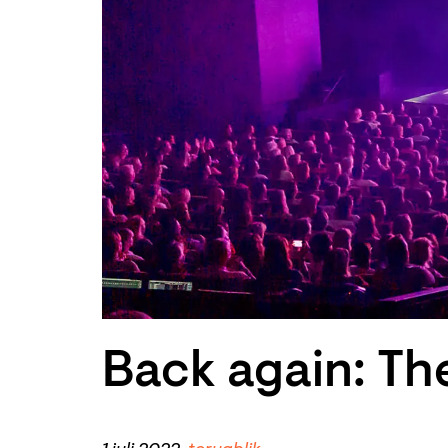
Back again: Th
Zoom
in