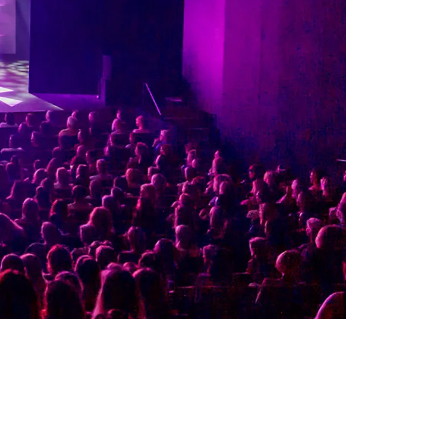
Zoom
in