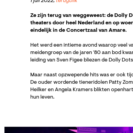
1 juli 2022,
terugblik
Ze zijn terug van weggeweest: de Dolly Do
theaters door heel Nederland en op woe
eindelijk in de Concertzaal van Amare.
Het werd een intieme avond waarop veel v
meidengroep van de jaren '80 aan bod kwa
leiding van Sven Figee bliezen de Dolly Dot
Maar naast opzwepende hits was er ook tijd
De ouder wordende tieneridolen Patty Zom
Heilker en Angela Kramers blikten openharti
hun leven.
Skip